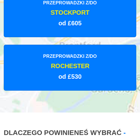
PRZEPROWADZKI Z/DO
STOCKPORT
od £605
PRZEPROWADZKI Z/DO
ROCHESTER
od £530
DLACZEGO POWINIENEŚ WYBRAĆ
-