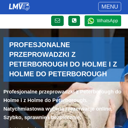
MENU
WhatsApp
PROFESJONALNE
PRZEPROWADZKI Z
PETERBOROUGH DO HOLME I Z
HOLME DO PETERBOROUGH
Profesjonalne przeprowadzki z Peterborough do
Holme i z Holme do Peterborough.
Natychmiastowa wycena i rezerwacje online.
Szybko, sprawnie i bezpiecznie.