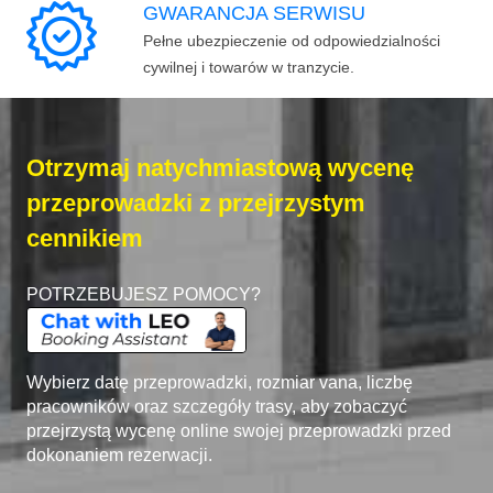
GWARANCJA SERWISU
Pełne ubezpieczenie od odpowiedzialności
cywilnej i towarów w tranzycie.
Otrzymaj natychmiastową wycenę
przeprowadzki z przejrzystym
cennikiem
POTRZEBUJESZ POMOCY?
Wybierz datę przeprowadzki, rozmiar vana, liczbę
pracowników oraz szczegóły trasy, aby zobaczyć
przejrzystą wycenę online swojej przeprowadzki przed
dokonaniem rezerwacji.