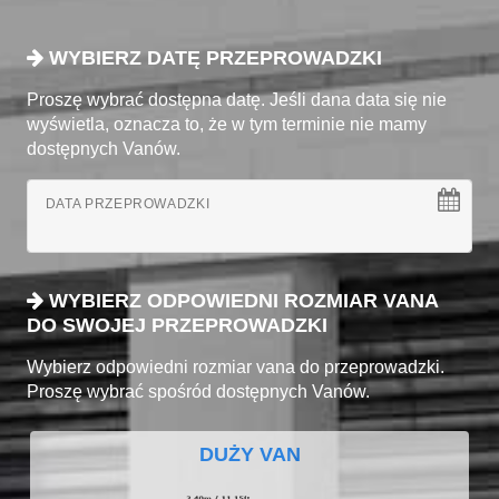
WYBIERZ DATĘ PRZEPROWADZKI
Proszę wybrać dostępna datę. Jeśli dana data się nie
wyświetla, oznacza to, że w tym terminie nie mamy
dostępnych Vanów.
DATA PRZEPROWADZKI
WYBIERZ ODPOWIEDNI ROZMIAR VANA
DO SWOJEJ PRZEPROWADZKI
Wybierz odpowiedni rozmiar vana do przeprowadzki.
Proszę wybrać spośród dostępnych Vanów.
DUŻY VAN