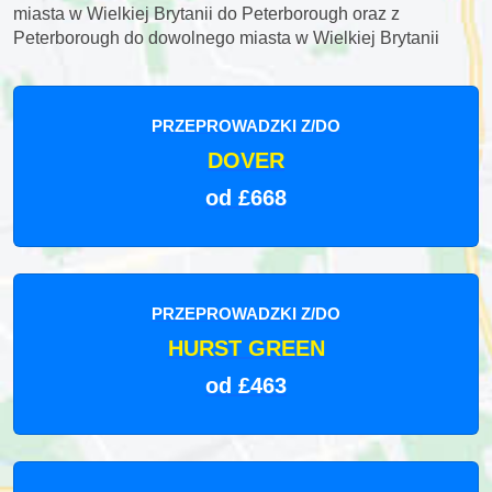
miasta w Wielkiej Brytanii do Peterborough oraz z
Peterborough do dowolnego miasta w Wielkiej Brytanii
PRZEPROWADZKI Z/DO
DOVER
od £668
PRZEPROWADZKI Z/DO
HURST GREEN
od £463