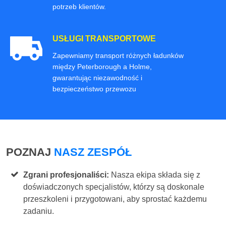
potrzeb klientów.
USŁUGI TRANSPORTOWE
Zapewniamy transport różnych ładunków
między Peterborough a Holme,
gwarantując niezawodność i
bezpieczeństwo przewozu
POZNAJ
NASZ ZESPÓŁ
Zgrani profesjonaliści:
Nasza ekipa składa się z
doświadczonych specjalistów, którzy są doskonale
przeszkoleni i przygotowani, aby sprostać każdemu
zadaniu.