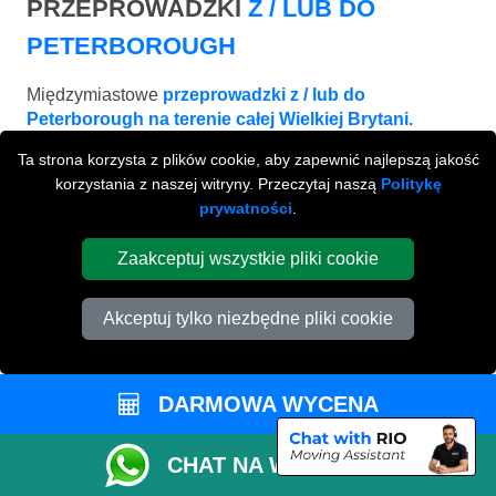
PRZEPROWADZKI
Z / LUB DO
PETERBOROUGH
Międzymiastowe
przeprowadzki z / lub do
Peterborough na terenie całej Wielkiej Brytani.
Ta strona korzysta z plików cookie, aby zapewnić najlepszą jakość
korzystania z naszej witryny. Przeczytaj naszą
Politykę
prywatności
.
Zaakceptuj wszystkie pliki cookie
Akceptuj tylko niezbędne pliki cookie
DARMOWA WYCENA
BIRMINGHAM
CHAT NA WHATSAPP
od £443