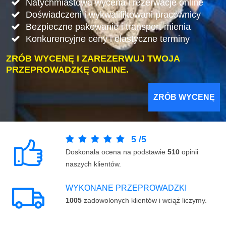
Natychmiastowa wycena i rezerwacje online
Doświadczeni i wykwalifikowani pracownicy
Bezpieczne pakowanie i transport mienia
Konkurencyjne ceny i elastyczne terminy
ZRÓB WYCENĘ I ZAREZERWUJ TWOJA
PRZEPROWADZKĘ ONLINE.
ZRÓB WYCENĘ
5
/
5
Doskonała ocena na podstawie
510
opinii
naszych klientów.
WYKONANE PRZEPROWADZKI
1005
zadowolonych klientów i wciąż liczymy.