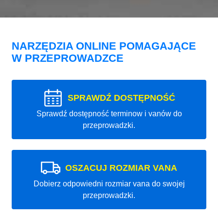
NARZĘDZIA ONLINE POMAGAJĄCE
W PRZEPROWADZCE
SPRAWDŹ DOSTĘPNOŚĆ
Sprawdź dostępność terminow i vanów do
przeprowadzki.
OSZACUJ ROZMIAR VANA
Dobierz odpowiedni rozmiar vana do swojej
przeprowadzki.