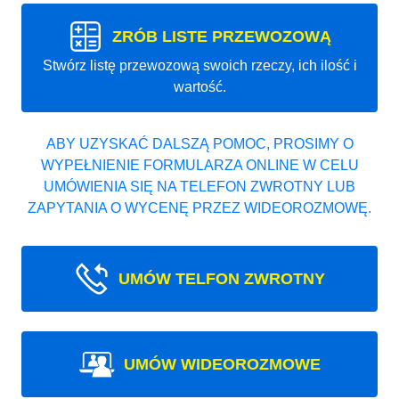
ZRÓB LISTE PRZEWOZOWĄ
Stwórz listę przewozową swoich rzeczy, ich ilość i
wartość.
ABY UZYSKAĆ DALSZĄ POMOC, PROSIMY O
WYPEŁNIENIE FORMULARZA ONLINE W CELU
UMÓWIENIA SIĘ NA TELEFON ZWROTNY LUB
ZAPYTANIA O WYCENĘ PRZEZ WIDEOROZMOWĘ.
UMÓW TELFON ZWROTNY
UMÓW WIDEOROZMOWE