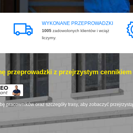
WYKONANE PRZEPROWADZKI
1005
zadowolonych klientów i wciąż
liczymy.
ę przeprowadzki z przejrzystym cennikiem
zbę pracowników oraz szczegóły trasy, aby zobaczyć przejrzyst