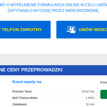
MY O WYPEŁNIENIE FORMULARZA ONLINE W CELU UMÓW
ZAPYTANIA O WYCENĘ PRZEZ WIDEOROZMOWĘ.
 TELFON ZWROTNY
UMÓW WIDE
NE CENY PRZEPROWADZKI
Koszt oparty na:
Kosz
Rozmiar Vana:
Small Van
Ilość Pomocników:
1 MAN
Załadunek:
30 min