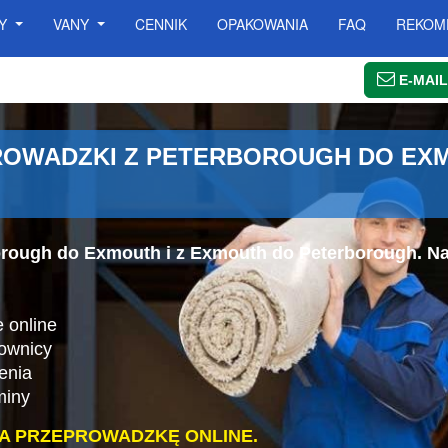
SY
VANY
CENNIK
OPAKOWANIA
FAQ
REKOM
E-MAIL
OWADZKI Z PETERBOROUGH DO EXM
orough do Exmouth i z Exmouth do Peterborough. N
.
 online
cownicy
enia
miny
A PRZEPROWADZKĘ ONLINE.