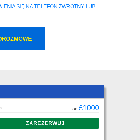
IENIA SIĘ NA TELEFON ZWROTNY LUB
OROZMOWE
£1000
t:
od