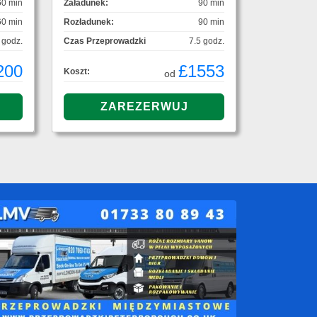
60 min
Załadunek:
90 min
60 min
Rozładunek:
90 min
 godz.
Czas Przeprowadzki
7.5 godz.
200
£1553
Koszt:
od