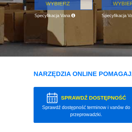
WYBIERZ
WYBIE
Specyfikacja Vana
Specyfikacja V
NARZĘDZIA ONLINE POMAGA
SPRAWDŹ DOSTĘPNOŚĆ
Sprawdź dostępność terminow i vanów do
przeprowadzki.