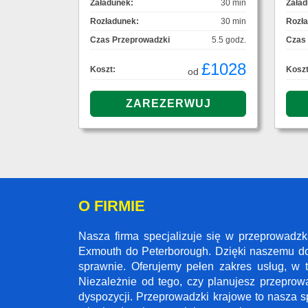
Załadunek:
30 min
Załad
Rozładunek:
30 min
Rozł
Czas Przeprowadzki
5.5 godz.
Czas
£1028
Koszt:
Koszt
od
O FIRMIE
Nasza firma specjalizuje się w przeprowadz
Exmouth do Peterborough. Dzięki naszemu do
sprawnie. Oferujemy pełen zakres usług, w 
Niezależnie od tego, czy planujesz przeprow
dyspozycji. Przeprowadzki krajowe to nasza s