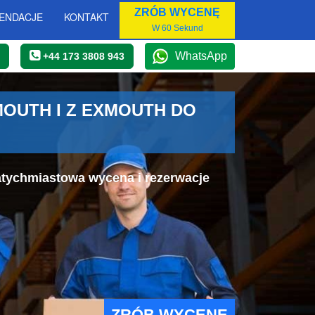
ZRÓB WYCENĘ
ENDACJE
KONTAKT
W 60 Sekund
WhatsApp
+44 173 3808 943
OUTH I Z EXMOUTH DO
atychmiastowa wycena i rezerwacje
ZRÓB WYCENĘ