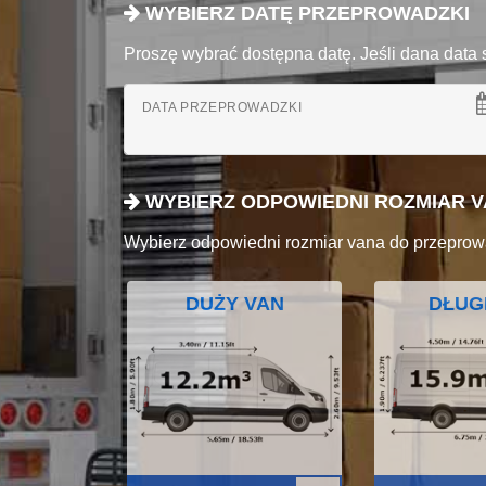
WYBIERZ DATĘ PRZEPROWADZKI
Proszę wybrać dostępna datę. Jeśli dana data 
DATA PRZEPROWADZKI
WYBIERZ ODPOWIEDNI ROZMIAR 
Wybierz odpowiedni rozmiar vana do przeprow
DUŻY VAN
DŁUG