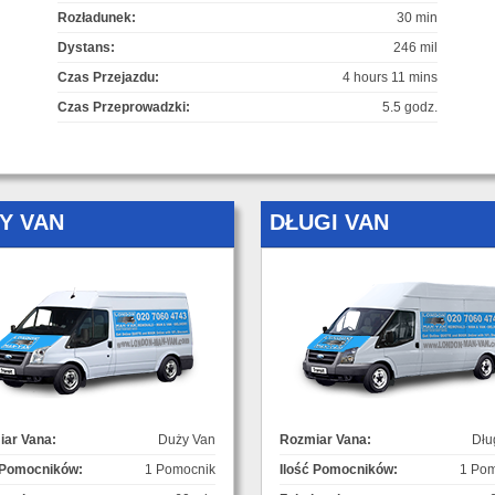
Rozładunek:
30 min
Dystans:
246 mil
Czas Przejazdu:
4 hours 11 mins
Czas Przeprowadzki:
5.5 godz.
Y VAN
DŁUGI VAN
ar Vana:
Duży Van
Rozmiar Vana:
Dłu
 Pomocników:
1 Pomocnik
Ilość Pomocników:
1 Pom