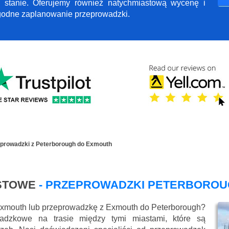
 stanie. Oferujemy również natychmiastową wycenę i
ygodne zaplanowanie przeprowadzki.
prowadzki z Peterborough do Exmouth
STOWE
- PRZEPROWADZKI PETERBOROU
Exmouth lub przeprowadzkę z Exmouth do Peterborough?
wadzkowe na trasie między tymi miastami, które są