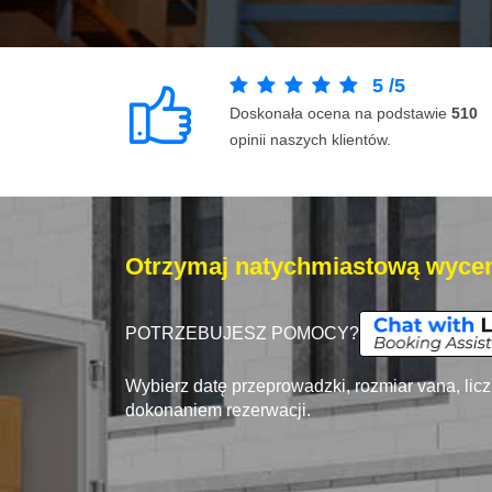
5
/
5
Doskonała ocena na podstawie
510
opinii naszych klientów.
Otrzymaj natychmiastową wycen
POTRZEBUJESZ POMOCY?
Wybierz datę przeprowadzki, rozmiar vana, lic
dokonaniem rezerwacji.