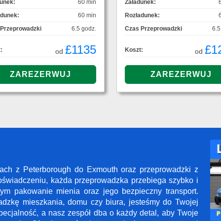
unek:
60 min
Załadunek:
adunek:
60 min
Rozładunek:
 Przeprowadzki
6.5 godz.
Czas Przeprowadzki
6.5
£1135
£1
:
Koszt:
od
od
kach z Peterborough do Exmouth oraz przeprowadzki z
świadczeniu, każda przeprowadzka przebiega szybko i
tym pakowanie mienia oraz jego bezpieczny transport.
adzkę mieszkania, domu czy biura, jesteśmy do Twojej
pecjalność, a nasz zespół dba o każdy detal, aby Twoje