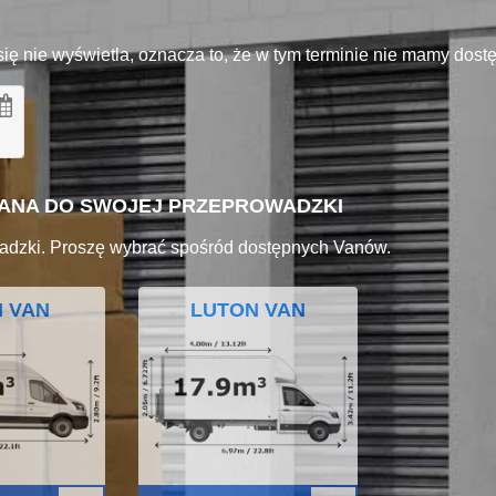
się nie wyświetla, oznacza to, że w tym terminie nie mamy dos
VANA DO SWOJEJ PRZEPROWADZKI
adzki. Proszę wybrać spośród dostępnych Vanów.
I VAN
LUTON VAN