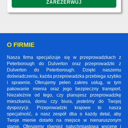
O FIRMIE
Nasza firma specjalizuje się w przeprowadzkach z
Peterborough do Dulverton oraz przeprowadzki z
Dulverton do Peterborough. Dzięki naszemu
doświadczeniu, każda przeprowadzka przebiega szybko
i sprawnie. Oferujemy pełen zakres usług, w tym
pakowanie mienia oraz jego bezpieczny transport.
Niezależnie od tego, czy planujesz przeprowadzkę
mieszkania, domu czy biura, jesteśmy do Twojej
dyspozycji. Przeprowadzki krajowe to nasza
specjalność, a nasz zespół dba o każdy detal, aby
Twoje mienie dotarło na miejsce w nienaruszonym
stanie. Oferujemy również natychmiastową wycenę i