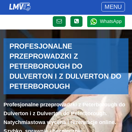
MENU
WhatsApp
PROFESJONALNE
PRZEPROWADZKI Z
PETERBOROUGH DO
DULVERTON I Z DULVERTON DO
PETERBOROUGH
Profesjonalne przeprowadzki z Peterborough do
Dulverton i z Dulverton do Peterborough.
Natychmiastowa wycena i rezerwacje online.
Szybko, sprawnie i bezpiecznie.