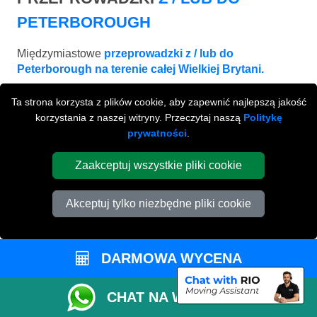
PETERBOROUGH
Międzymiastowe
przeprowadzki z / lub do
Peterborough na terenie całej Wielkiej Brytani.
Ta strona korzysta z plików cookie, aby zapewnić najlepszą jakość
korzystania z naszej witryny. Przeczytaj naszą
Politykę
prywatności
.
Zaakceptuj wszystkie pliki cookie
Akceptuj tylko niezbędne pliki cookie
DARMOWA WYCENA
LEEDS
CHAT NA WHATSAPP
od £540