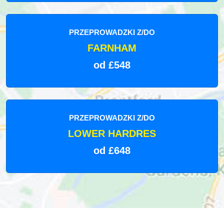
PRZEPROWADZKI Z/DO
FARNHAM
od £548
PRZEPROWADZKI Z/DO
LOWER HARDRES
od £648