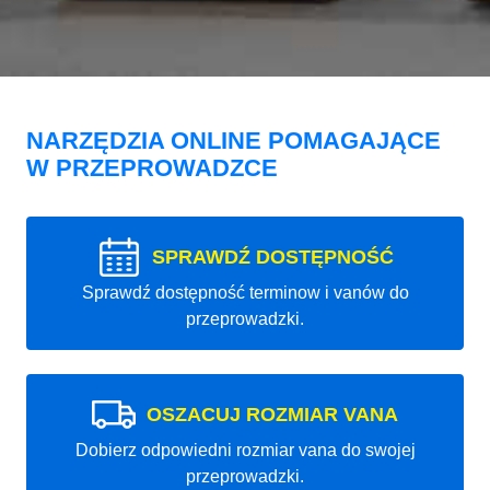
NARZĘDZIA ONLINE POMAGAJĄCE
W PRZEPROWADZCE
SPRAWDŹ DOSTĘPNOŚĆ
Sprawdź dostępność terminow i vanów do
przeprowadzki.
OSZACUJ ROZMIAR VANA
Dobierz odpowiedni rozmiar vana do swojej
przeprowadzki.