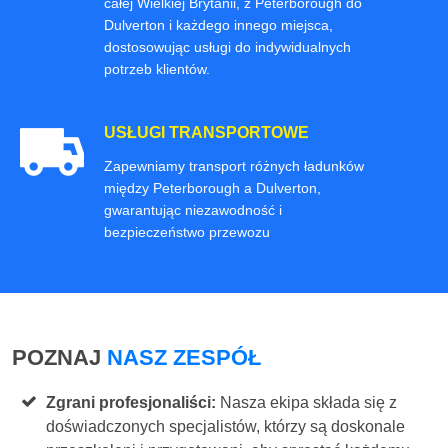
całej Wielkiej Brytanii, z Peterborough do
Dulverton i każdego innego miejsca,
dostosowując usługi do indywidualnych
potrzeb klientów.
USŁUGI TRANSPORTOWE
Zapewniamy transport różnych ładunków
między Peterborough a Dulverton,
gwarantując niezawodność i
bezpieczeństwo przewozu
POZNAJ
NASZ ZESPÓŁ
Zgrani profesjonaliści:
Nasza ekipa składa się z
doświadczonych specjalistów, którzy są doskonale