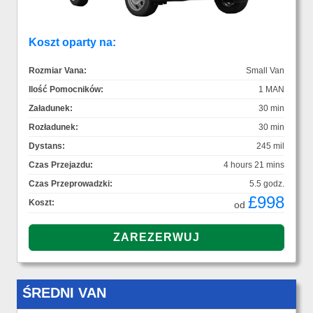
Koszt oparty na:
Rozmiar Vana:
Small Van
Ilość Pomocników:
1 MAN
Załadunek:
30 min
Rozładunek:
30 min
Dystans:
245 mil
Czas Przejazdu:
4 hours 21 mins
Czas Przeprowadzki:
5.5 godz.
£998
Koszt:
od
ŚREDNI VAN