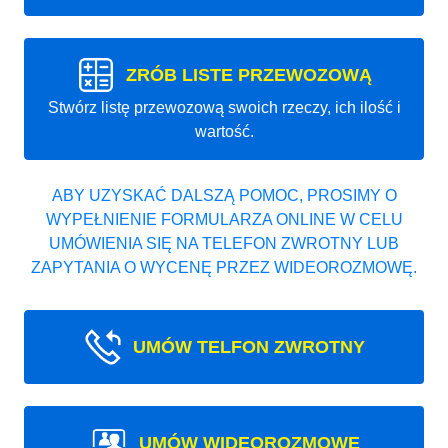
ZRÓB LISTE PRZEWOZOWĄ
Stwórz listę przewozową swoich rzeczy, ich ilość i
wartość.
ABY UZYSKAĆ DALSZĄ POMOC, PROSIMY O
WYPEŁNIENIE FORMULARZA ONLINE W CELU
UMÓWIENIA SIĘ NA TELEFON ZWROTNY LUB
ZAPYTANIA O WYCENĘ PRZEZ WIDEOROZMOWĘ.
UMÓW TELFON ZWROTNY
UMÓW WIDEOROZMOWE