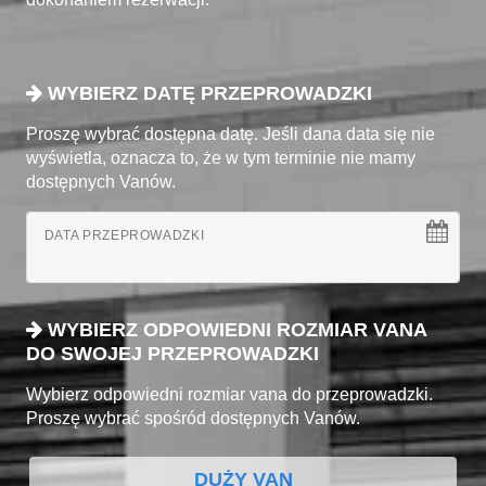
WYBIERZ DATĘ PRZEPROWADZKI
Proszę wybrać dostępna datę. Jeśli dana data się nie
wyświetla, oznacza to, że w tym terminie nie mamy
dostępnych Vanów.
DATA PRZEPROWADZKI
WYBIERZ ODPOWIEDNI ROZMIAR VANA
DO SWOJEJ PRZEPROWADZKI
Wybierz odpowiedni rozmiar vana do przeprowadzki.
Proszę wybrać spośród dostępnych Vanów.
DUŻY VAN