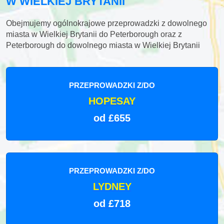
W WIELKIEJ BRYTANII
Obejmujemy ogólnokrajowe przeprowadzki z dowolnego
miasta w Wielkiej Brytanii do Peterborough oraz z
Peterborough do dowolnego miasta w Wielkiej Brytanii
PRZEPROWADZKI Z/DO
HOPESAY
od £655
PRZEPROWADZKI Z/DO
LYDNEY
od £718