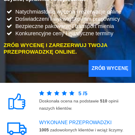
Natychmiastowa wycena i rezerwacje online
Doświadczeni i wykwalifikowani pracownicy
Bezpieczne pakowanie i transport mienia
Konkurencyjne ceny i elastyczne terminy
ZRÓB WYCENĘ I ZAREZERWUJ TWOJA
PRZEPROWADZKĘ ONLINE.
ZRÓB WYCENĘ
5
/
5
Doskonała ocena na podstawie
510
opinii
naszych klientów.
WYKONANE PRZEPROWADZKI
1005
zadowolonych klientów i wciąż liczymy.