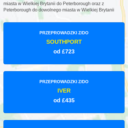
miasta w Wielkiej Brytanii do Peterborough oraz z
Peterborough do dowolnego miasta w Wielkiej Brytanii
PRZEPROWADZKI Z/DO
SOUTHPORT
od £723
PRZEPROWADZKI Z/DO
IVER
od £435