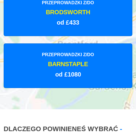
PRZEPROWADZKI Z/DO
BRODSWORTH
od £433
PRZEPROWADZKI Z/DO
BARNSTAPLE
od £1080
DLACZEGO POWINIENEŚ WYBRAĆ
-