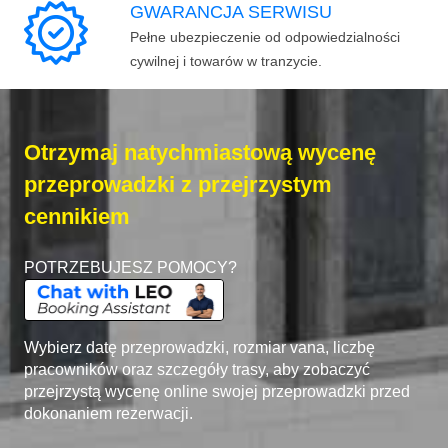
GWARANCJA SERWISU
Pełne ubezpieczenie od odpowiedzialności
cywilnej i towarów w tranzycie.
Otrzymaj natychmiastową wycenę
przeprowadzki z przejrzystym
cennikiem
POTRZEBUJESZ POMOCY?
Wybierz datę przeprowadzki, rozmiar vana, liczbę
pracowników oraz szczegóły trasy, aby zobaczyć
przejrzystą wycenę online swojej przeprowadzki przed
dokonaniem rezerwacji.