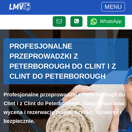
MENU
WhatsApp
PROFESJONALNE
PRZEPROWADZKI Z
PETERBOROUGH DO CLINT I Z
CLINT DO PETERBOROUGH
Profesjonalne przeprowadzki z Peterborough do
Clint i z Clint do Peterborough. Natychmiastowa
wycena i rezerwacje online. Szybko, sprawnie i
bezpiecznie.