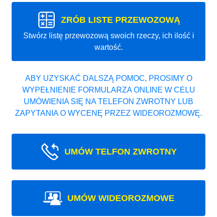
ZRÓB LISTE PRZEWOZOWĄ
Stwórz listę przewozową swoich rzeczy, ich ilość i
wartość.
ABY UZYSKAĆ DALSZĄ POMOC, PROSIMY O
WYPEŁNIENIE FORMULARZA ONLINE W CELU
UMÓWIENIA SIĘ NA TELEFON ZWROTNY LUB
ZAPYTANIA O WYCENĘ PRZEZ WIDEOROZMOWĘ.
UMÓW TELFON ZWROTNY
UMÓW WIDEOROZMOWE