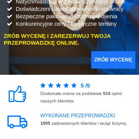
Natychmiastowa wycena i rezerwacje online
Doświadczeni i wykwalifikowani pracownicy
Bezpieczne pakowanie i transport mienia
Konkurencyjne ceny i elastyczne terminy
ZRÓB WYCENĘ I ZAREZERWUJ TWOJA
PRZEPROWADZKĘ ONLINE.
ZRÓB WYCENĘ
5
/
5
Doskonała ocena na podstawie
510
opinii
naszych klientów.
WYKONANE PRZEPROWADZKI
1005
zadowolonych klientów i wciąż liczymy.