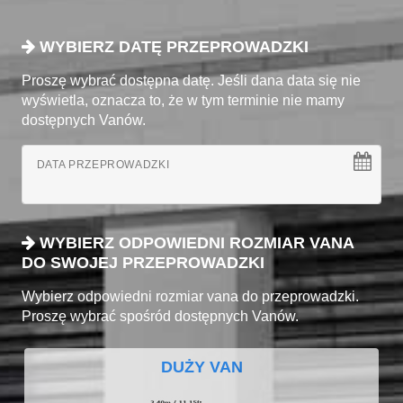
WYBIERZ DATĘ PRZEPROWADZKI
Proszę wybrać dostępna datę. Jeśli dana data się nie
wyświetla, oznacza to, że w tym terminie nie mamy
dostępnych Vanów.
DATA PRZEPROWADZKI
WYBIERZ ODPOWIEDNI ROZMIAR VANA
DO SWOJEJ PRZEPROWADZKI
Wybierz odpowiedni rozmiar vana do przeprowadzki.
Proszę wybrać spośród dostępnych Vanów.
DUŻY VAN