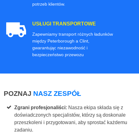
potrzeb klientów.
USŁUGI TRANSPORTOWE
Zapewniamy transport różnych ładunków
między Peterborough a Clint,
gwarantując niezawodność i
bezpieczeństwo przewozu
POZNAJ
NASZ ZESPÓŁ
Zgrani profesjonaliści:
Nasza ekipa składa się z
doświadczonych specjalistów, którzy są doskonale
przeszkoleni i przygotowani, aby sprostać każdemu
zadaniu.