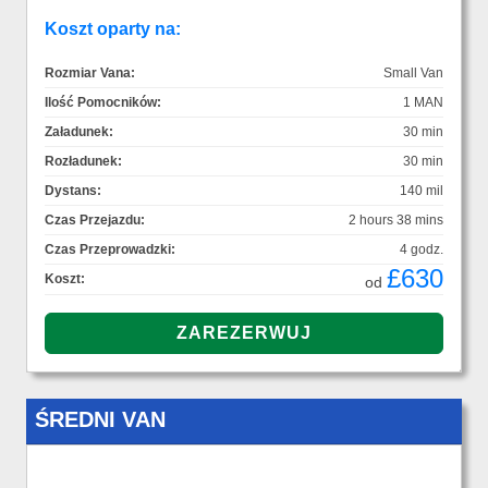
Koszt oparty na:
Rozmiar Vana:
Small Van
Ilość Pomocników:
1 MAN
Załadunek:
30 min
Rozładunek:
30 min
Dystans:
140 mil
Czas Przejazdu:
2 hours 38 mins
Czas Przeprowadzki:
4 godz.
£630
Koszt:
od
ŚREDNI VAN