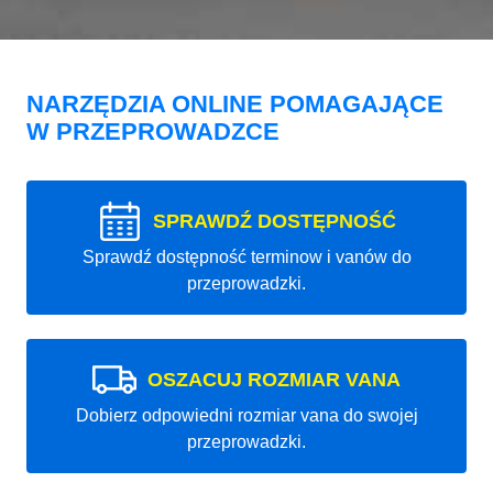
NARZĘDZIA ONLINE POMAGAJĄCE
W PRZEPROWADZCE
SPRAWDŹ DOSTĘPNOŚĆ
Sprawdź dostępność terminow i vanów do
przeprowadzki.
OSZACUJ ROZMIAR VANA
Dobierz odpowiedni rozmiar vana do swojej
przeprowadzki.