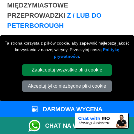
MIĘDZYMIASTOWE
PRZEPROWADZKI
Z / LUB DO
PETERBOROUGH
Międzymiastowe
przeprowadzki z / lub do
Ta strona korzysta z plików cookie, aby zapewnić najlepszą jakość
Peterborough na terenie całej Wielkiej Brytani.
korzystania z naszej witryny. Przeczytaj naszą
Politykę
prywatności
.
Zaakceptuj wszystkie pliki cookie
Akceptuj tylko niezbędne pliki cookie
DARMOWA WYCENA
CHAT NA WHATSAPP