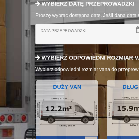
WYBIERZ DATĘ PRZEPROWADZKI
Proszę wybrać dostępna datę. Jeśli dana data 
DATA PRZEPROWADZKI
WYBIERZ ODPOWIEDNI ROZMIAR 
Wybierz odpowiedni rozmiar vana do przeprow
DUŻY VAN
DŁUG