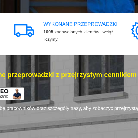
WYKONANE PRZEPROWADZKI
1005
zadowolonych klientów i wciąż
liczymy.
ę przeprowadzki z przejrzystym cennikiem
zbę pracowników oraz szczegóły trasy, aby zobaczyć przejrzyst