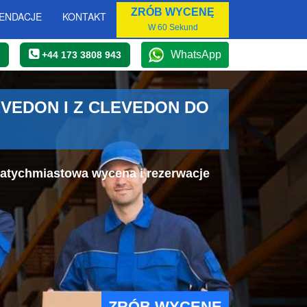
ZRÓB WYCENĘ
ENDACJE
KONTAKT
W 60 Sekund
WhatsApp
+44 173 3808 943
VEDON I Z CLEVEDON DO
Natychmiastowa wycena i rezerwacje
ZRÓB WYCENĘ