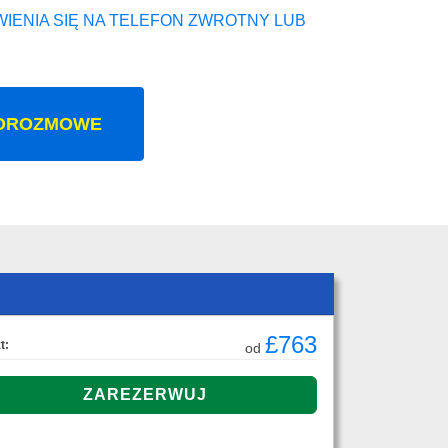
IENIA SIĘ NA TELEFON ZWROTNY LUB
OROZMOWE
£763
t:
od