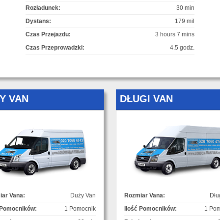
Rozładunek:
30 min
Dystans:
179 mil
Czas Przejazdu:
3 hours 7 mins
Czas Przeprowadzki:
4.5 godz.
Y VAN
DŁUGI VAN
ar Vana:
Duży Van
Rozmiar Vana:
Dłu
 Pomocników:
1 Pomocnik
Ilość Pomocników:
1 Pom