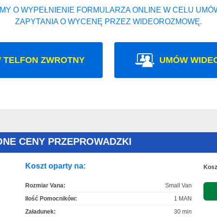
MY O WYPEŁNIENIE FORMULARZA ONLINE W CELU UMÓW
ZAPYTANIA O WYCENĘ PRZEZ WIDEOROZMOWĘ.
 TELFON ZWROTNY
UMÓW WIDE
ONE CENY PRZEPROWADZKI
Koszt oparty na:
Kosz
Rozmiar Vana:
Small Van
Ilość Pomocników:
1 MAN
Załadunek:
30 min