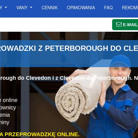
SY
VANY
CENNIK
OPAKOWANIA
FAQ
REKOM
E-MAIL
OWADZKI Z PETERBOROUGH DO CLE
orough do Clevedon i z Clevedon do Peterborough. 
.
 online
cownicy
enia
miny
A PRZEPROWADZKĘ ONLINE.