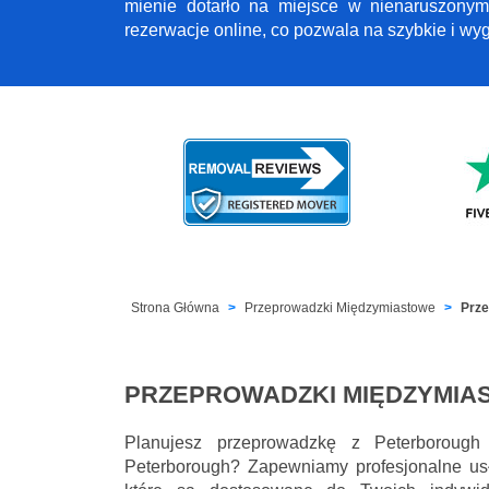
mienie dotarło na miejsce w nienaruszonym
rezerwacje online, co pozwala na szybkie i w
Strona Główna
Przeprowadzki Międzymiastowe
Prze
PRZEPROWADZKI MIĘDZYMIA
Planujesz przeprowadzkę z Peterboroug
Peterborough? Zapewniamy profesjonalne usł