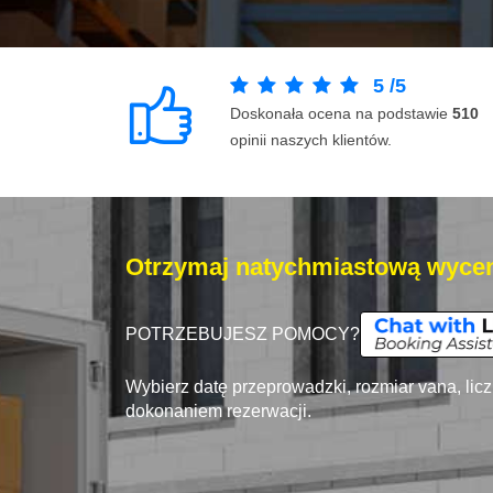
5
/
5
Doskonała ocena na podstawie
510
opinii naszych klientów.
Otrzymaj natychmiastową wycen
POTRZEBUJESZ POMOCY?
Wybierz datę przeprowadzki, rozmiar vana, lic
dokonaniem rezerwacji.