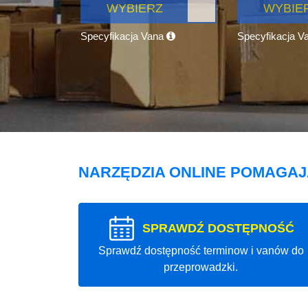
WYBIERZ
WYBIE
Specyfikacja Vana
Specyfikacja V
NARZĘDZIA ONLINE POMAGA
SPRAWDŹ DOSTĘPNOŚĆ
Sprawdź dostępność terminow i vanów do
przeprowadzki.