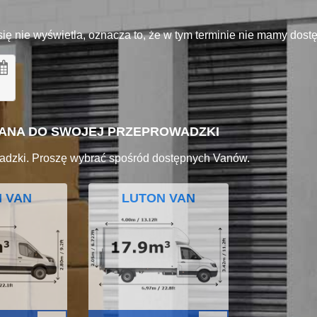
się nie wyświetla, oznacza to, że w tym terminie nie mamy dos
VANA DO SWOJEJ PRZEPROWADZKI
adzki. Proszę wybrać spośród dostępnych Vanów.
I VAN
LUTON VAN