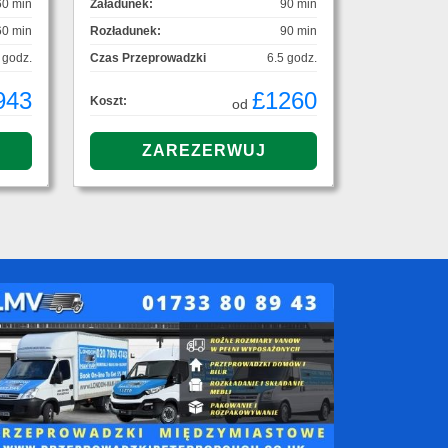
60 min
Załadunek:
90 min
60 min
Rozładunek:
90 min
 godz.
Czas Przeprowadzki
6.5 godz.
943
£1260
Koszt:
od