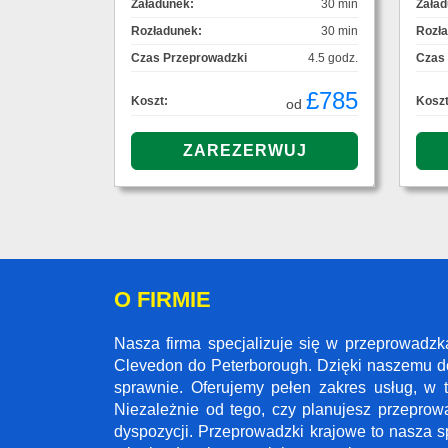
Załadunek:
30 min
Załad
Rozładunek:
30 min
Rozł
Czas Przeprowadzki
4.5 godz.
Czas
£785
Koszt:
Koszt
od
O FIRMIE
Nasza firma specjalizuje się w przeprowadz
Clevedon do Peterborough. Dzięki naszemu d
sprawnie. Oferujemy pełen zakres usług, w 
Niezależnie od tego, czy planujesz przeprow
dyspozycji. Przeprowadzki krajowe to nasza s