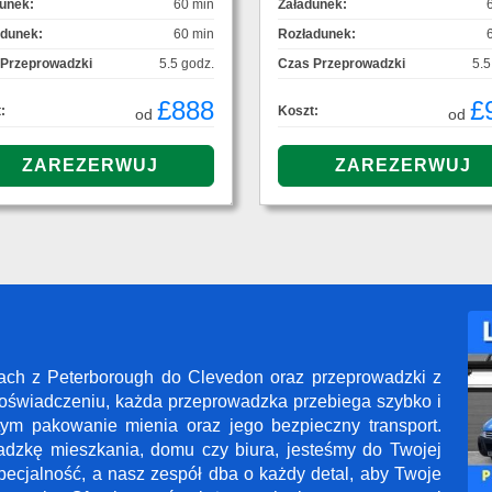
unek:
60 min
Załadunek:
adunek:
60 min
Rozładunek:
 Przeprowadzki
5.5 godz.
Czas Przeprowadzki
5.5
£888
£
:
Koszt:
od
od
kach z Peterborough do Clevedon oraz przeprowadzki z
oświadczeniu, każda przeprowadzka przebiega szybko i
tym pakowanie mienia oraz jego bezpieczny transport.
adzkę mieszkania, domu czy biura, jesteśmy do Twojej
pecjalność, a nasz zespół dba o każdy detal, aby Twoje