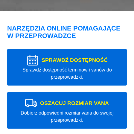
NARZĘDZIA ONLINE POMAGAJĄCE
W PRZEPROWADZCE
SPRAWDŹ DOSTĘPNOŚĆ
Sprawdź dostępność terminow i vanów do
przeprowadzki.
OSZACUJ ROZMIAR VANA
Dobierz odpowiedni rozmiar vana do swojej
przeprowadzki.