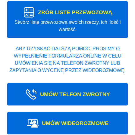
ZRÓB LISTE PRZEWOZOWĄ
Stwórz listę przewozową swoich rzeczy, ich ilość i
wartość.
ABY UZYSKAĆ DALSZĄ POMOC, PROSIMY O
WYPEŁNIENIE FORMULARZA ONLINE W CELU
UMÓWIENIA SIĘ NA TELEFON ZWROTNY LUB
ZAPYTANIA O WYCENĘ PRZEZ WIDEOROZMOWĘ.
UMÓW TELFON ZWROTNY
UMÓW WIDEOROZMOWE