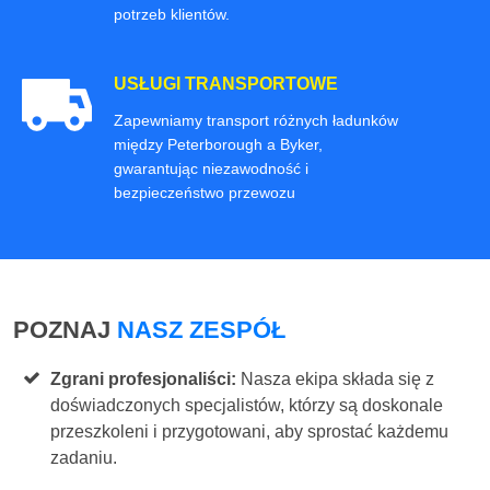
potrzeb klientów.
USŁUGI TRANSPORTOWE
Zapewniamy transport różnych ładunków
między Peterborough a Byker,
gwarantując niezawodność i
bezpieczeństwo przewozu
POZNAJ
NASZ ZESPÓŁ
Zgrani profesjonaliści:
Nasza ekipa składa się z
doświadczonych specjalistów, którzy są doskonale
przeszkoleni i przygotowani, aby sprostać każdemu
zadaniu.