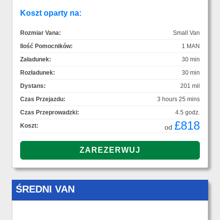
Koszt oparty na:
Rozmiar Vana:
Small Van
Ilość Pomocników:
1 MAN
Załadunek:
30 min
Rozładunek:
30 min
Dystans:
201 mil
Czas Przejazdu:
3 hours 25 mins
Czas Przeprowadzki:
4.5 godz.
£818
Koszt:
od
ŚREDNI VAN