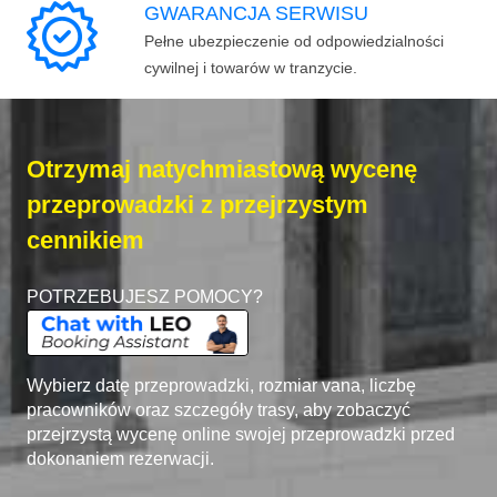
GWARANCJA SERWISU
Pełne ubezpieczenie od odpowiedzialności
cywilnej i towarów w tranzycie.
Otrzymaj natychmiastową wycenę
przeprowadzki z przejrzystym
cennikiem
POTRZEBUJESZ POMOCY?
Wybierz datę przeprowadzki, rozmiar vana, liczbę
pracowników oraz szczegóły trasy, aby zobaczyć
przejrzystą wycenę online swojej przeprowadzki przed
dokonaniem rezerwacji.