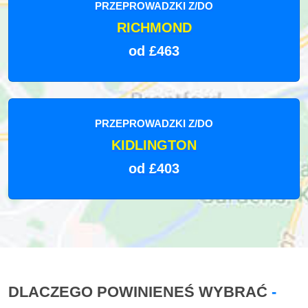
PRZEPROWADZKI Z/DO
RICHMOND
od £463
PRZEPROWADZKI Z/DO
KIDLINGTON
od £403
DLACZEGO POWINIENEŚ WYBRAĆ
-