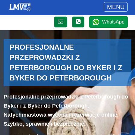
MENU
WhatsApp
PROFESJONALNE
PRZEPROWADZKI Z
PETERBOROUGH DO BYKER I Z
BYKER DO PETERBOROUGH
Profesjonalne przeprowadzki z Peterborough do
Byker i z Byker do Peterborough.
Natychmiastowa wycena i rezerwacje online.
Szybko, sprawnie i bezpiecznie.