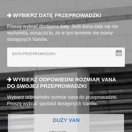
WYBIERZ DATĘ PRZEPROWADZKI
Proszę wybrać dostępna datę. Jeśli dana data się nie
wyświetla, oznacza to, że w tym terminie nie mamy
dostępnych Vanów.
DATA PRZEPROWADZKI
WYBIERZ ODPOWIEDNI ROZMIAR VANA
DO SWOJEJ PRZEPROWADZKI
Wybierz odpowiedni rozmiar vana do przeprowadzki.
Proszę wybrać spośród dostępnych Vanów.
DUŻY VAN