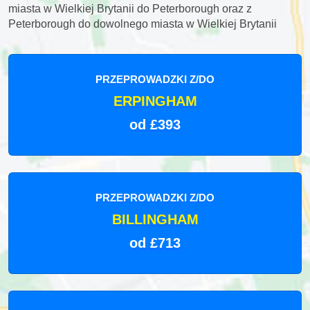
miasta w Wielkiej Brytanii do Peterborough oraz z
Peterborough do dowolnego miasta w Wielkiej Brytanii
PRZEPROWADZKI Z/DO
ERPINGHAM
od £393
PRZEPROWADZKI Z/DO
BILLINGHAM
od £713