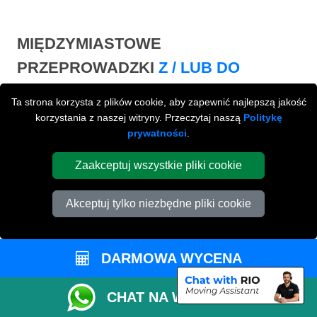
MIĘDZYMIASTOWE
PRZEPROWADZKI
Z / LUB DO
PETERBOROUGH
Ta strona korzysta z plików cookie, aby zapewnić najlepszą jakość
korzystania z naszej witryny. Przeczytaj naszą
Politykę
Międzymiastowe
przeprowadzki z / lub do
prywatności
.
Peterborough na terenie całej Wielkiej Brytani.
Zaakceptuj wszystkie pliki cookie
Akceptuj tylko niezbędne pliki cookie
DARMOWA WYCENA
CHAT NA WHATSAPP