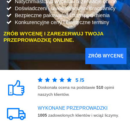
Natychmiastowa wycena i rezerwacje online
Doświadczeni i wykwalifikowani pracownicy
Bezpieczne pakowanie i transport mienia
Konkurencyjne ceny i elastyczne terminy
ZRÓB WYCENĘ I ZAREZERWUJ TWOJA
PRZEPROWADZKĘ ONLINE.
ZRÓB WYCENĘ
5
/
5
Doskonała ocena na podstawie
510
opinii
naszych klientów.
WYKONANE PRZEPROWADZKI
1005
zadowolonych klientów i wciąż liczymy.