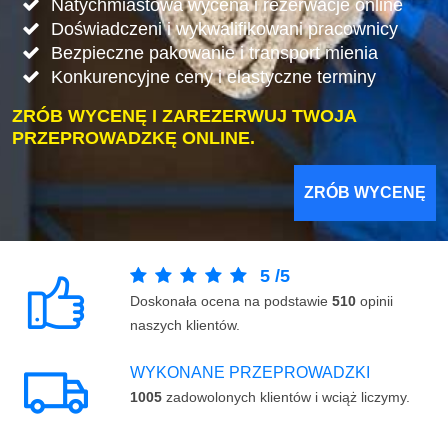
Natychmiastowa wycena i rezerwacje online
Doświadczeni i wykwalifikowani pracownicy
Bezpieczne pakowanie i transport mienia
Konkurencyjne ceny i elastyczne terminy
ZRÓB WYCENĘ I ZAREZERWUJ TWOJA
PRZEPROWADZKĘ ONLINE.
ZRÓB WYCENĘ
5
/
5
Doskonała ocena na podstawie
510
opinii
naszych klientów.
WYKONANE PRZEPROWADZKI
1005
zadowolonych klientów i wciąż liczymy.