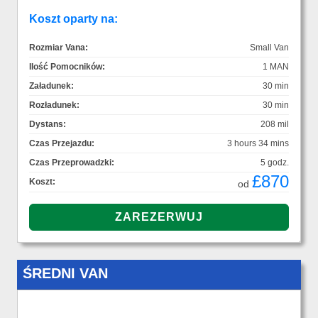
Koszt oparty na:
Rozmiar Vana:
Small Van
Ilość Pomocników:
1 MAN
Załadunek:
30 min
Rozładunek:
30 min
Dystans:
208 mil
Czas Przejazdu:
3 hours 34 mins
Czas Przeprowadzki:
5 godz.
£870
Koszt:
od
ŚREDNI VAN