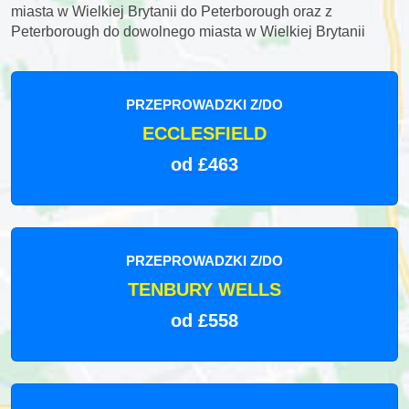
miasta w Wielkiej Brytanii do Peterborough oraz z
Peterborough do dowolnego miasta w Wielkiej Brytanii
PRZEPROWADZKI Z/DO
ECCLESFIELD
od £463
PRZEPROWADZKI Z/DO
TENBURY WELLS
od £558