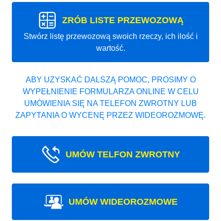
ZRÓB LISTE PRZEWOZOWĄ
Stwórz listę przewozową swoich rzeczy, ich ilość i
wartość.
ABY UZYSKAĆ DALSZĄ POMOC, PROSIMY O
WYPEŁNIENIE FORMULARZA ONLINE W CELU
UMÓWIENIA SIĘ NA TELEFON ZWROTNY LUB
ZAPYTANIA O WYCENĘ PRZEZ WIDEOROZMOWĘ.
UMÓW TELFON ZWROTNY
UMÓW WIDEOROZMOWE