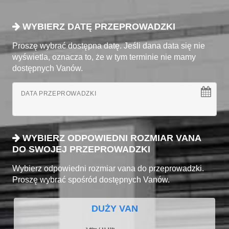
WYBIERZ DATĘ PRZEPROWADZKI
Proszę wybrać dostępna datę. Jeśli dana data się nie
wyświetla, oznacza to, że w tym terminie nie mamy
dostępnych Vanów.
DATA PRZEPROWADZKI
WYBIERZ ODPOWIEDNI ROZMIAR VANA
DO SWOJEJ PRZEPROWADZKI
Wybierz odpowiedni rozmiar vana do przeprowadzki.
Proszę wybrać spośród dostępnych Vanów.
DUŻY VAN