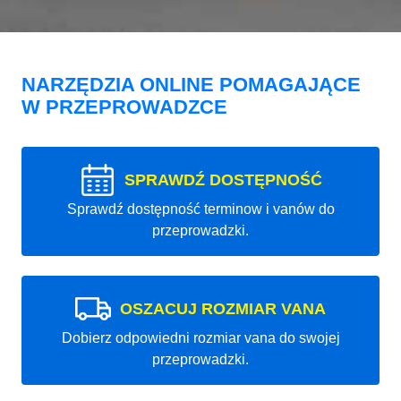
NARZĘDZIA ONLINE POMAGAJĄCE
W PRZEPROWADZCE
SPRAWDŹ DOSTĘPNOŚĆ
Sprawdź dostępność terminow i vanów do
przeprowadzki.
OSZACUJ ROZMIAR VANA
Dobierz odpowiedni rozmiar vana do swojej
przeprowadzki.