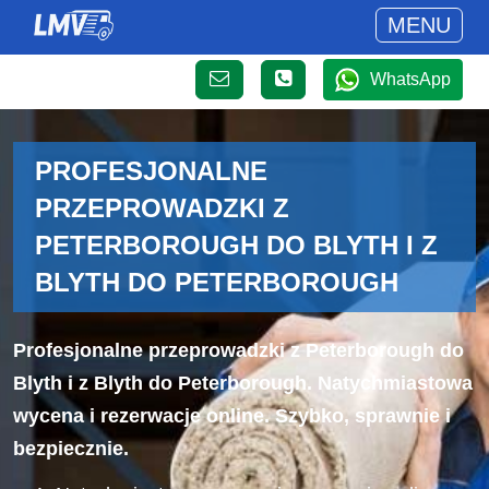
MENU
WhatsApp
PROFESJONALNE
PRZEPROWADZKI Z
PETERBOROUGH DO BLYTH I Z
BLYTH DO PETERBOROUGH
Profesjonalne przeprowadzki z Peterborough do
Blyth i z Blyth do Peterborough. Natychmiastowa
wycena i rezerwacje online. Szybko, sprawnie i
bezpiecznie.