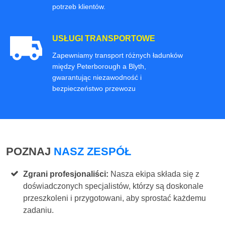
potrzeb klientów.
USŁUGI TRANSPORTOWE
Zapewniamy transport różnych ładunków
między Peterborough a Blyth,
gwarantując niezawodność i
bezpieczeństwo przewozu
POZNAJ
NASZ ZESPÓŁ
Zgrani profesjonaliści:
Nasza ekipa składa się z
doświadczonych specjalistów, którzy są doskonale
przeszkoleni i przygotowani, aby sprostać każdemu
zadaniu.