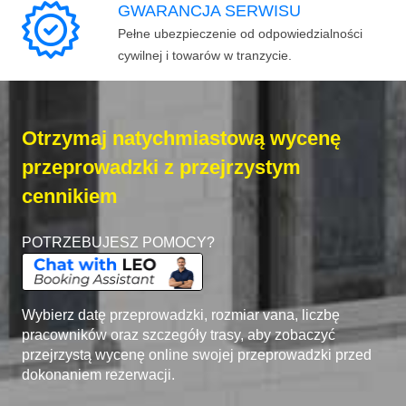
GWARANCJA SERWISU
Pełne ubezpieczenie od odpowiedzialności
cywilnej i towarów w tranzycie.
Otrzymaj natychmiastową wycenę
przeprowadzki z przejrzystym
cennikiem
POTRZEBUJESZ POMOCY?
Wybierz datę przeprowadzki, rozmiar vana, liczbę
pracowników oraz szczegóły trasy, aby zobaczyć
przejrzystą wycenę online swojej przeprowadzki przed
dokonaniem rezerwacji.