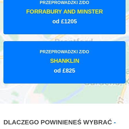
PRZEPROWADZKI Z/DO
FORRABURY AND MINSTER
od £1205
PRZEPROWADZKI Z/DO
SHANKLIN
od £825
DLACZEGO POWINIENEŚ WYBRAĆ
-