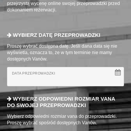
przejrzystą wycenę online swojej przeprowadzki przed
dokonaniem rezerwacji.
WYBIERZ DATĘ PRZEPROWADZKI
Proszę wybrać dostępna datę. Jeśli dana data się nie
wyświetla, oznacza to, że w tym terminie nie mamy
dostępnych Vanów.
DATA PRZEPROWADZKI
WYBIERZ ODPOWIEDNI ROZMIAR VANA
DO SWOJEJ PRZEPROWADZKI
Wybierz odpowiedni rozmiar vana do przeprowadzki.
Proszę wybrać spośród dostępnych Vanów.