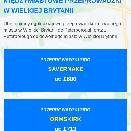
MIĘDZYMIASTOWE PRZEPROWADZKI
W WIELKIEJ BRYTANII
Obejmujemy ogólnokrajowe przeprowadzki z dowolnego
miasta w Wielkiej Brytanii do Peterborough oraz z
Peterborough do dowolnego miasta w Wielkiej Brytanii
PRZEPROWADZKI Z/DO
SAVERNAKE
od £600
PRZEPROWADZKI Z/DO
ORMSKIRK
od £713