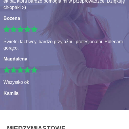
ekipa, która bardzo pomogła mi w przeprowadzce. Dziękuję
chłopaki :-)
Bozena
Świetni fachwcy, bardzo przyjaźni i profesjonalni. Polecam
gorąco.
Magdalena
Wszystko ok
Kamila
MIĘDZYMIASTOWE