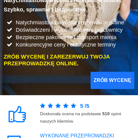
Natychmiastowa wycena i rezerwacje online.
Szybko, sprawnie i bezpiecznie.
Natychmiastowa wycena i rezerwacje online
Doświadczeni i wykwalifikowani pracownicy
Bezpieczne pakowanie i transport mienia
Konkurencyjne ceny i elastyczne terminy
ZRÓB WYCENĘ I ZAREZERWUJ TWOJA
PRZEPROWADZKĘ ONLINE.
ZRÓB WYCENĘ
5
/
5
Doskonała ocena na podstawie
510
opinii
naszych klientów.
WYKONANE PRZEPROWADZKI