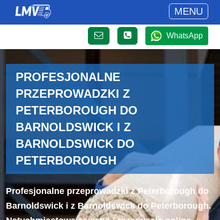
MENU
WhatsApp
PROFESJONALNE
PRZEPROWADZKI Z
PETERBOROUGH DO
BARNOLDSWICK I Z
BARNOLDSWICK DO
PETERBOROUGH
Profesjonalne przeprowadzki z Peterborough do
Barnoldswick i z Barnoldswick do Peterborough.