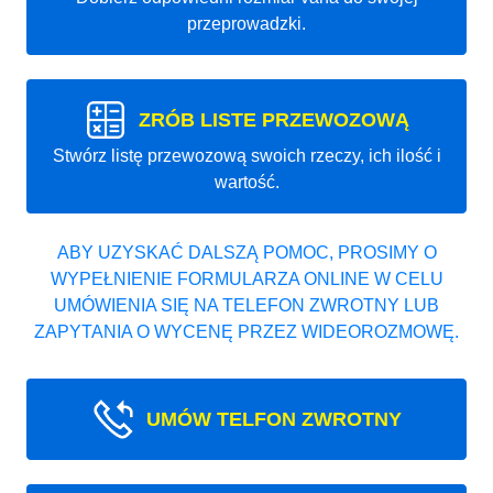
przeprowadzki.
ZRÓB LISTE PRZEWOZOWĄ
Stwórz listę przewozową swoich rzeczy, ich ilość i
wartość.
ABY UZYSKAĆ DALSZĄ POMOC, PROSIMY O
WYPEŁNIENIE FORMULARZA ONLINE W CELU
UMÓWIENIA SIĘ NA TELEFON ZWROTNY LUB
ZAPYTANIA O WYCENĘ PRZEZ WIDEOROZMOWĘ.
UMÓW TELFON ZWROTNY