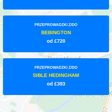
PRZEPROWADZKI Z/DO
BEBINGTON
od £720
PRZEPROWADZKI Z/DO
SIBLE HEDINGHAM
od £393