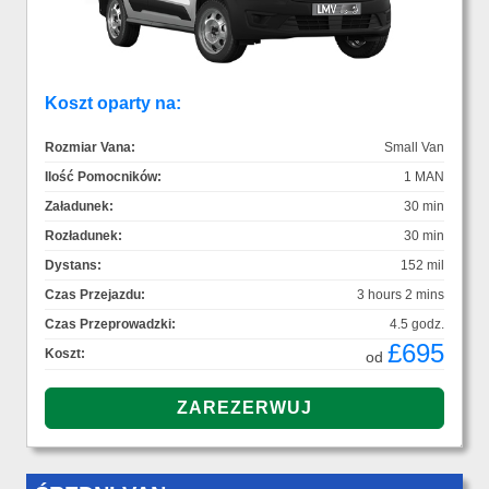
Koszt oparty na:
Rozmiar Vana:
Small Van
Ilość Pomocników:
1 MAN
Załadunek:
30 min
Rozładunek:
30 min
Dystans:
152 mil
Czas Przejazdu:
3 hours 2 mins
Czas Przeprowadzki:
4.5 godz.
£695
Koszt:
od