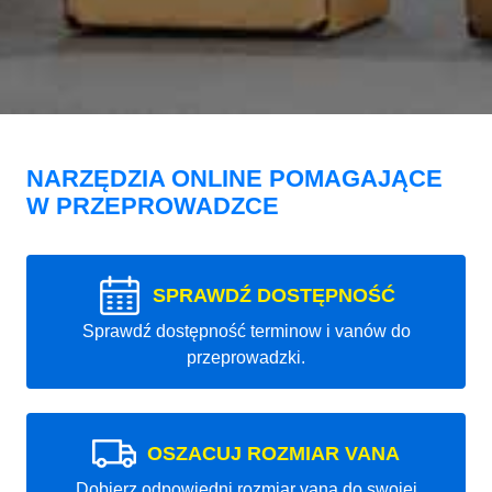
NARZĘDZIA ONLINE POMAGAJĄCE
W PRZEPROWADZCE
SPRAWDŹ DOSTĘPNOŚĆ
Sprawdź dostępność terminow i vanów do
przeprowadzki.
OSZACUJ ROZMIAR VANA
Dobierz odpowiedni rozmiar vana do swojej