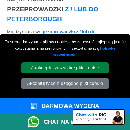
PRZEPROWADZKI
Z / LUB DO
PETERBOROUGH
Międzymiastowe
przeprowadzki z / lub do
Peterborough na terenie całej Wielkiej Brytani.
Ta strona korzysta z plików cookie, aby zapewnić najlepszą jakość
korzystania z naszej witryny. Przeczytaj naszą
Politykę
prywatności
.
Zaakceptuj wszystkie pliki cookie
Akceptuj tylko niezbędne pliki cookie
DARMOWA WYCENA
CHAT NA WHATSAPP
BIRMINGHAM