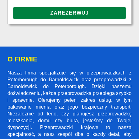
O FIRMIE
Nasza firma specjalizuje się w przeprowadzkach z
Peterborough do Barnoldswick oraz przeprowadzki z
Barnoldswick do Peterborough. Dzięki naszemu
doświadczeniu, każda przeprowadzka przebiega szybko
i sprawnie. Oferujemy pełen zakres usług, w tym
pakowanie mienia oraz jego bezpieczny transport.
Niezależnie od tego, czy planujesz przeprowadzkę
mieszkania, domu czy biura, jesteśmy do Twojej
dyspozycji. Przeprowadzki krajowe to nasza
specjalność, a nasz zespół dba o każdy detal, aby