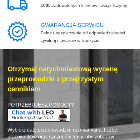
1005
zadowolonych klientów i wciąż liczymy.
GWARANCJA SERWISU
Pełne ubezpieczenie od odpowiedzialności
cywilnej i towarów w tranzycie.
Otrzymaj natychmiastową wycenę
przeprowadzki z przejrzystym
cennikiem
POTRZEBUJESZ POMOCY?
Wybierz datę przeprowadzki, rozmiar vana, liczbę
pracowników oraz szczegóły trasy, aby zobaczyć