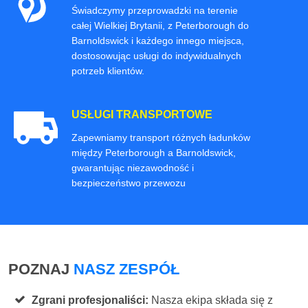
Świadczymy przeprowadzki na terenie
całej Wielkiej Brytanii, z Peterborough do
Barnoldswick i każdego innego miejsca,
dostosowując usługi do indywidualnych
potrzeb klientów.
USŁUGI TRANSPORTOWE
Zapewniamy transport różnych ładunków
między Peterborough a Barnoldswick,
gwarantując niezawodność i
bezpieczeństwo przewozu
POZNAJ
NASZ ZESPÓŁ
Zgrani profesjonaliści:
Nasza ekipa składa się z