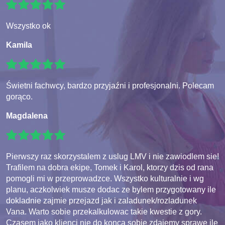
Wszystko ok
Kamila
Świetni fachwcy, bardzo przyjaźni i profesjonalni. Polecam
gorąco.
Magdalena
Pierwszy raz skorzystalem z uslug LMV i nie zawiodlem sie!
Trafilem na dobra ekipe, Tomek i Karol, ktorzy dzis od rana
pomogli mi w przeprowadzce. Wszystko kulturalnie i wg
planu, aczkolwiek musze dodac ze bylem przygotowany ile
dokladnie zajmie przejazd jak i zaladunek/rozladunek
Vana. Warto sobie przekalkulowac takie kwestie z gory.
Czasem jako klienci nie do konca sobie zdajemy sprawe ile