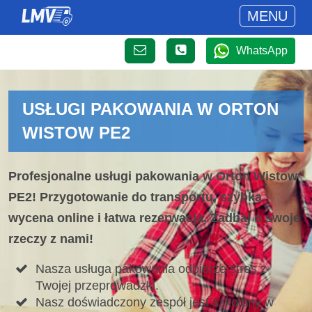
MENU
WhatsApp
USŁUGI PAKOWANIA W ORTON
WISTOW PE2
Profesjonalne usługi pakowania w Orton Wistow
PE2! Przygotowanie do transportu, szybka
wycena online i łatwa rezerwacja. Zadbaj o swoje
rzeczy z nami!
Nasza usługa pakowania odbierze stres z
Twojej przeprowadzki.
Nasz doświadczony zespół jest szkolony w