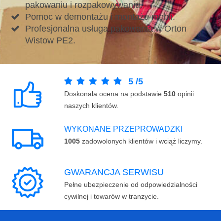
pakowaniu i rozpakowywaniu.
Pomoc w demontażu i montażu mebli.
Profesjonalna usługa pakowania w Orton
Wistow PE2.
5
/
5
Doskonała ocena na podstawie
510
opinii
naszych klientów.
WYKONANE PRZEPROWADZKI
1005
zadowolonych klientów i wciąż liczymy.
GWARANCJA SERWISU
Pełne ubezpieczenie od odpowiedzialności
cywilnej i towarów w tranzycie.