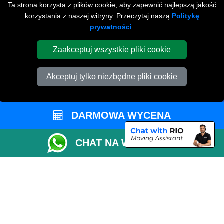
Eastrea
Ta strona korzysta z plików cookie, aby zapewnić najlepszą jakość
korzystania z naszej witryny. Przeczytaj naszą
Politykę
Turves
prywatności
.
NARZĘDZIA
Zaakceptuj wszystkie pliki cookie
Sprawdź Dostępność
Akceptuj tylko niezbędne pliki cookie
Oszacuj Rozmiar Vana
Status Zamówienia
Lista Przewozowa
DARMOWA WYCENA
Płatności Online
CHAT NA WHATSAPP
Parkowanie w Peterborough
Współpracuj z Nami
Sprawdź CC / ULEZ
Sprawdź Odległość