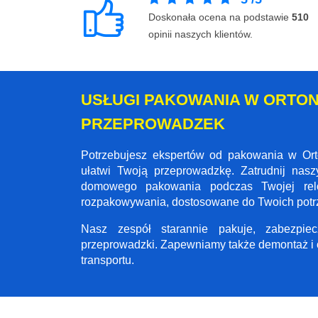
Doskonała ocena na podstawie
510
opinii naszych klientów.
USŁUGI PAKOWANIA W ORTON
PRZEPROWADZEK
Potrzebujesz ekspertów od pakowania w Ort
ułatwi Twoją przeprowadzkę. Zatrudnij nas
domowego pakowania podczas Twojej relo
rozpakowywania, dostosowane do Twoich potr
Nasz zespół starannie pakuje, zabezpi
przeprowadzki. Zapewniamy także demontaż i 
transportu.