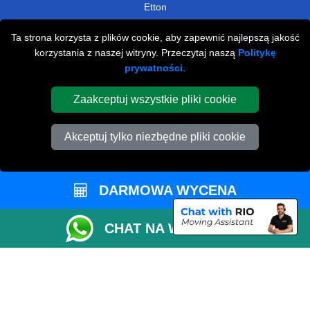
Etton
Lynch Wood
Ta strona korzysta z plików cookie, aby zapewnić najlepszą jakość
korzystania z naszej witryny. Przeczytaj naszą
Politykę
Tansor
prywatności
.
NARZĘDZIA
Zaakceptuj wszystkie pliki cookie
Sprawdź Dostępność
Akceptuj tylko niezbędne pliki cookie
Oszacuj Rozmiar Vana
Status Zamówienia
Lista Przewozowa
DARMOWA WYCENA
Płatności Online
CHAT NA WHATSAPP
Parkowanie w Peterborough
Współpracuj z Nami
Sprawdź CC / ULEZ
Sprawdź Odległość