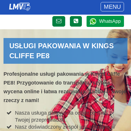
MENU
WhatsApp
USŁUGI PAKOWANIA W KINGS
CLIFFE PE8
Profesjonalne usługi pakowania w Kings Cliffe
PE8! Przygotowanie do transportu, szybka
wycena online i łatwa rezerwacja. Zadbaj o swoje
rzeczy z nami!
Nasza usługa pakowania odbierze stres z
Twojej przeprowadzki.
Nasz doświadczony zespół jest szkolony w