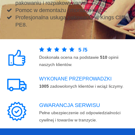
pakowaniu i rozpakowywaniu.
Pomoc w demontażu i montażu mebli.
Profesjonalna usługa pakowania w Kings Cliffe
PE8.
5
/
5
Doskonała ocena na podstawie
510
opinii
naszych klientów.
WYKONANE PRZEPROWADZKI
1005
zadowolonych klientów i wciąż liczymy.
GWARANCJA SERWISU
Pełne ubezpieczenie od odpowiedzialności
cywilnej i towarów w tranzycie.